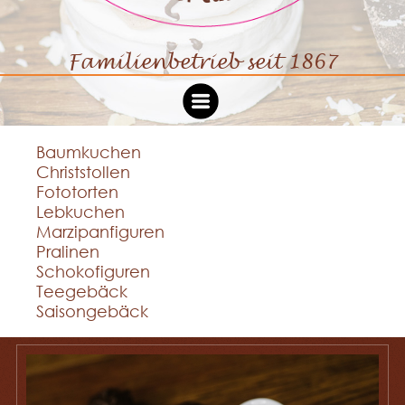
Familienbetrieb seit 1867
Café Schreiber
Baumkuchen
Philosophie
Christstollen
Fototorten
Lebkuchen
Shop
Marzipanfiguren
Pralinen
Schokofiguren
Kontakt
Teegebäck
Saisongebäck