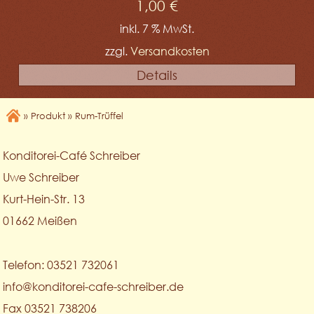
1,00
€
inkl. 7 % MwSt.
zzgl.
Versandkosten
Details
»
Produkt
»
Rum-Trüffel
Konditorei-Café Schreiber
Uwe Schreiber
Kurt-Hein-Str. 13
01662 Meißen
Telefon: 03521 732061
info@konditorei-cafe-schreiber.de
Fax 03521 738206