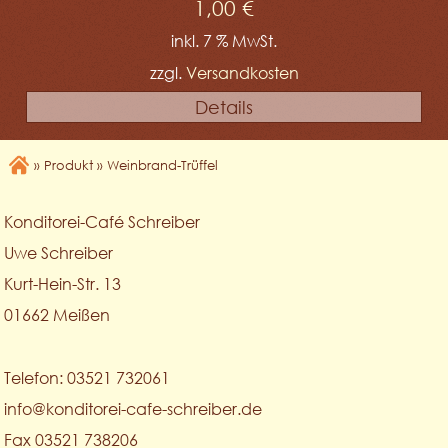
1,00
€
inkl. 7 % MwSt.
zzgl.
Versandkosten
Details
»
Produkt
»
Weinbrand-Trüffel
Konditorei-Café Schreiber
Uwe Schreiber
Kurt-Hein-Str. 13
01662 Meißen
Telefon: 03521 732061
info@konditorei-cafe-schreiber.de
Fax 03521 738206