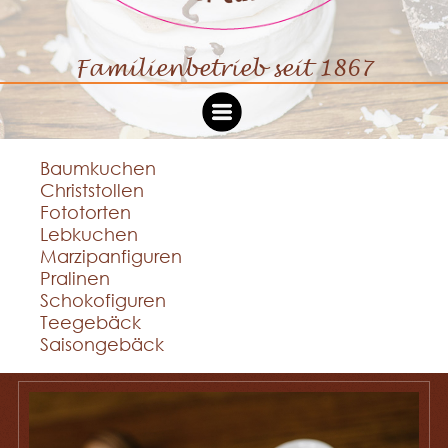
Familienbetrieb seit 1867
Café Schreiber
Baumkuchen
Philosophie
Christstollen
Fototorten
Lebkuchen
Shop
Marzipanfiguren
Pralinen
Schokofiguren
Kontakt
Teegebäck
Saisongebäck